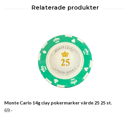
Monte Carlo 14g clay pokermarker värde 25 25 st.
69:-