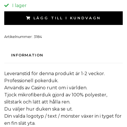
I lager
LÄGG TILL I KUNDVAGN
Artikelnummer:
3184
INFORMATION
Leveranstid för denna produkt är 1-2 veckor.
Professionell pokerduk.
Används av Casino runt om i världen.
Tjock mikrofiberduk gjord av 100% polyester,
slitstark och lätt att hålla ren.
Du väljer hur duken ska se ut.
Din valda logotyp / text / mönster växer in i tyget för
en fin slät yta.