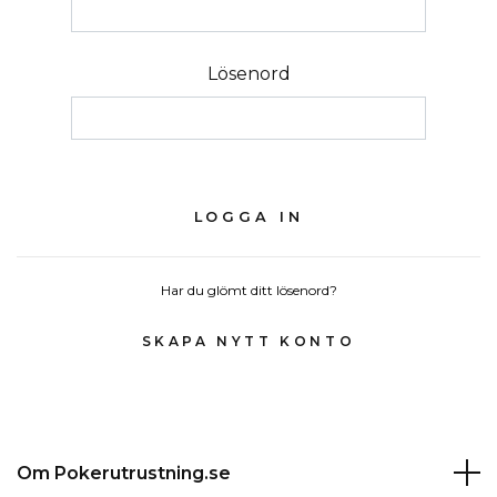
Lösenord
Har du glömt ditt lösenord?
SKAPA NYTT KONTO
Om Pokerutrustning.se