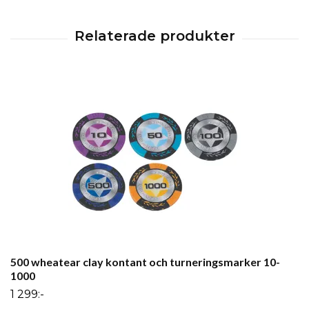
500 wheatear clay kontant och turneringsmarker 10-
1000
1 299:-