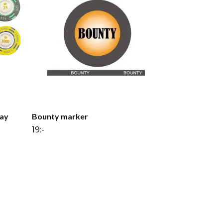
lay
Bounty marker
Euro plaque €
19:-
89:-