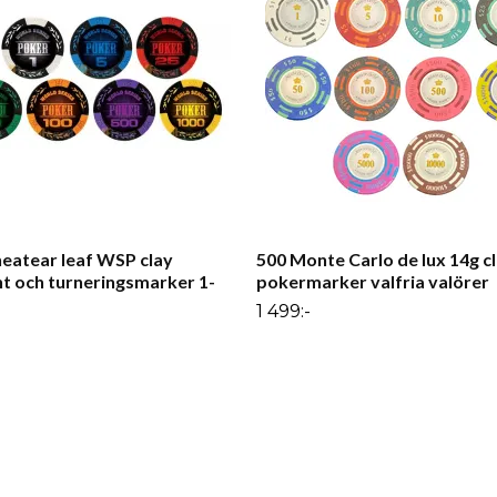
eatear leaf WSP clay
500 Monte Carlo de lux 14g c
t och turneringsmarker 1-
pokermarker valfria valörer
1 499:-