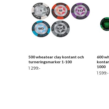
500 wheatear clay kontant och
600 wh
turneringsmarker 1-100
kontan
1000
1 299:-
1 599:-