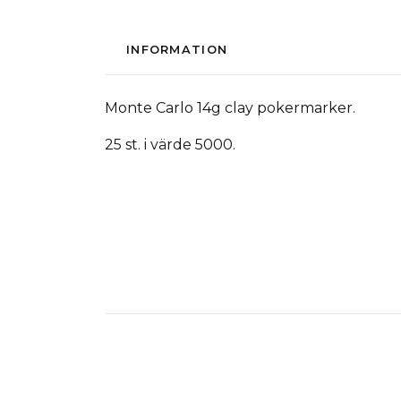
INFORMATION
Monte Carlo 14g clay pokermarker.
25 st. i värde 5000.