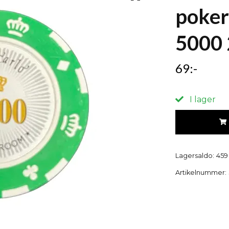
poker
5000 
69:-
I lager
Lagersaldo:
459
Artikelnummer: