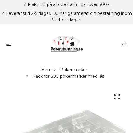
✓ Fraktfritt på alla beställningar över 500:-.
✓ Leveranstid 2-5 dagar. Du har garanterat din beställning inom
5 arbetsdagar.
Hem
Pokermarker
Rack för 500 pokermarker med lås