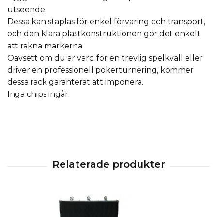
utseende.
Dessa kan staplas för enkel förvaring och transport,
och den klara plastkonstruktionen gör det enkelt
att räkna markerna.
Oavsett om du är värd för en trevlig spelkväll eller
driver en professionell pokerturnering, kommer
dessa rack garanterat att imponera.
Inga chips ingår.