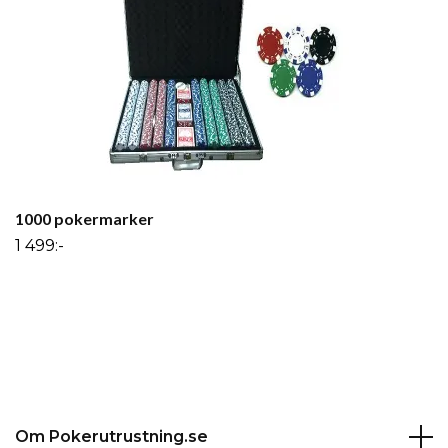
1000 pokermarker
1 499:-
Om Pokerutrustning.se