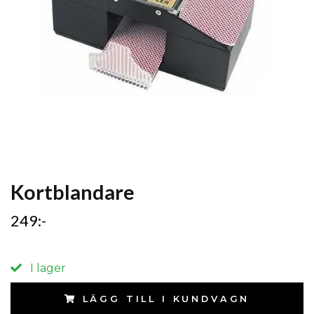
Kortblandare
249:-
I lager
LÄGG TILL I KUNDVAGN