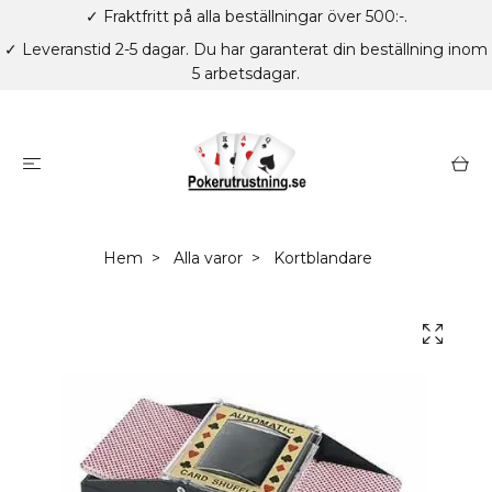
✓ Fraktfritt på alla beställningar över 500:-.
✓ Leveranstid 2-5 dagar. Du har garanterat din beställning inom
5 arbetsdagar.
Hem
Alla varor
Kortblandare