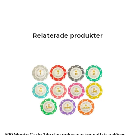
500 Monte Carlo 14g clay pokermarker valfria valörer