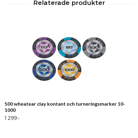
500 wheatear clay kontant och turneringsmarker 10-
1000
1 299:-