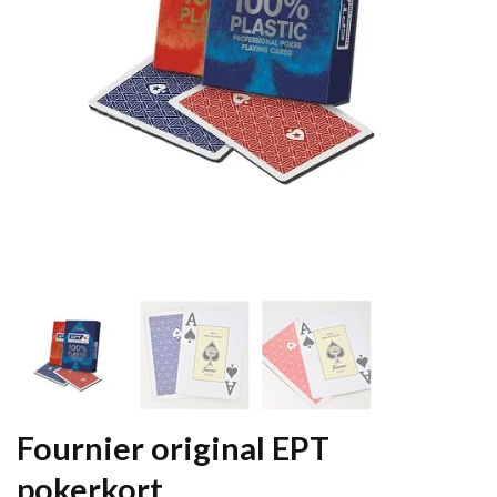
Fournier original EPT
pokerkort