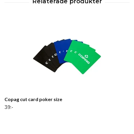
Copag cut card poker size
39:-